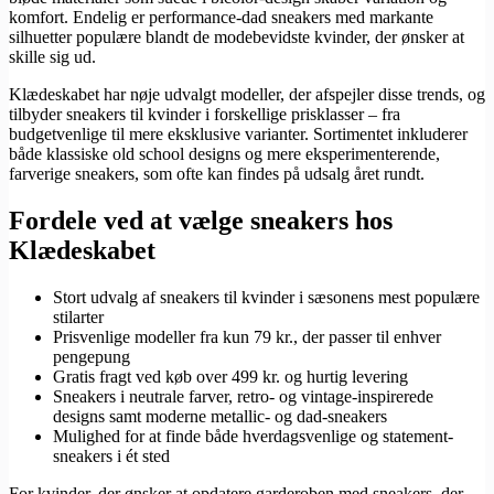
komfort. Endelig er performance-dad sneakers med markante
silhuetter populære blandt de modebevidste kvinder, der ønsker at
skille sig ud.
Klædeskabet har nøje udvalgt modeller, der afspejler disse trends, og
tilbyder sneakers til kvinder i forskellige prisklasser – fra
budgetvenlige til mere eksklusive varianter. Sortimentet inkluderer
både klassiske old school designs og mere eksperimenterende,
farverige sneakers, som ofte kan findes på udsalg året rundt.
Fordele ved at vælge sneakers hos
Klædeskabet
Stort udvalg af sneakers til kvinder i sæsonens mest populære
stilarter
Prisvenlige modeller fra kun 79 kr., der passer til enhver
pengepung
Gratis fragt ved køb over 499 kr. og hurtig levering
Sneakers i neutrale farver, retro- og vintage-inspirerede
designs samt moderne metallic- og dad-sneakers
Mulighed for at finde både hverdagsvenlige og statement-
sneakers i ét sted
For kvinder, der ønsker at opdatere garderoben med sneakers, der