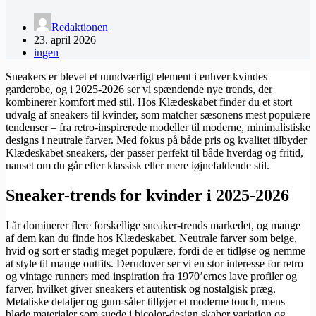
Redaktionen
23. april 2026
ingen
Sneakers er blevet et uundværligt element i enhver kvindes
garderobe, og i 2025-2026 ser vi spændende nye trends, der
kombinerer komfort med stil. Hos Klædeskabet finder du et stort
udvalg af sneakers til kvinder, som matcher sæsonens mest populære
tendenser – fra retro-inspirerede modeller til moderne, minimalistiske
designs i neutrale farver. Med fokus på både pris og kvalitet tilbyder
Klædeskabet sneakers, der passer perfekt til både hverdag og fritid,
uanset om du går efter klassisk eller mere iøjnefaldende stil.
Sneaker-trends for kvinder i 2025-2026
I år dominerer flere forskellige sneaker-trends markedet, og mange
af dem kan du finde hos Klædeskabet. Neutrale farver som beige,
hvid og sort er stadig meget populære, fordi de er tidløse og nemme
at style til mange outfits. Derudover ser vi en stor interesse for retro
og vintage runners med inspiration fra 1970’ernes lave profiler og
farver, hvilket giver sneakers et autentisk og nostalgisk præg.
Metaliske detaljer og gum-såler tilføjer et moderne touch, mens
bløde materialer som suede i bicolor-design skaber variation og