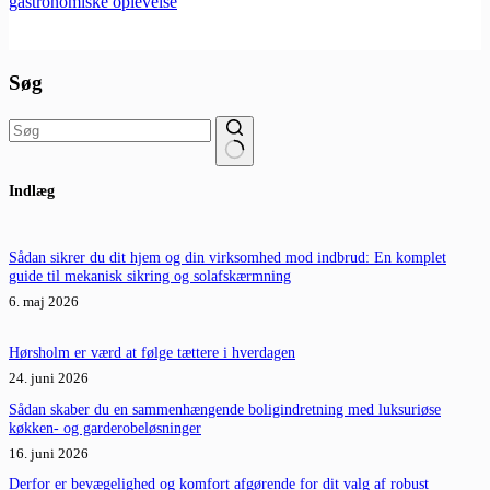
gastronomiske oplevelse
Søg
Ingen
Indlæg
resultater
Sådan sikrer du dit hjem og din virksomhed mod indbrud: En komplet
guide til mekanisk sikring og solafskærmning
6. maj 2026
Hørsholm er værd at følge tættere i hverdagen
24. juni 2026
Sådan skaber du en sammenhængende boligindretning med luksuriøse
køkken- og garderobeløsninger
16. juni 2026
Derfor er bevægelighed og komfort afgørende for dit valg af robust