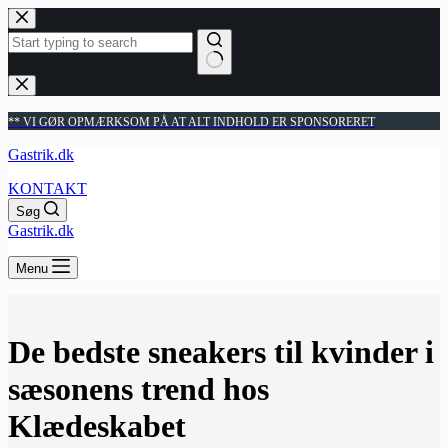
Fortsæt
til
indhold
Ingen
resultater
** VI GØR OPMÆRKSOM PÅ AT ALT INDHOLD ER SPONSORERET
Gastrik.dk
KONTAKT
Søg
Gastrik.dk
Menu
De bedste sneakers til kvinder i
sæsonens trend hos
Klædeskabet