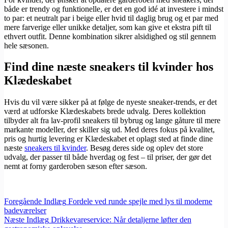
både er trendy og funktionelle, er det en god idé at investere i mindst
to par: et neutralt par i beige eller hvid til daglig brug og et par med
mere farverige eller unikke detaljer, som kan give et ekstra pift til
ethvert outfit. Denne kombination sikrer alsidighed og stil gennem
hele sæsonen.
Find dine næste sneakers til kvinder hos
Klædeskabet
Hvis du vil være sikker på at følge de nyeste sneaker-trends, er det
værd at udforske Klædeskabets brede udvalg. Deres kollektion
tilbyder alt fra lav-profil sneakers til bybrug og lange gåture til mere
markante modeller, der skiller sig ud. Med deres fokus på kvalitet,
pris og hurtig levering er Klædeskabet et oplagt sted at finde dine
næste
sneakers til kvinder
. Besøg deres side og oplev det store
udvalg, der passer til både hverdag og fest – til priser, der gør det
nemt at forny garderoben sæson efter sæson.
Foregående
Indlæg
Fordele ved runde spejle med lys til moderne
badeværelser
Næste
Indlæg
Drikkevareservice: Når detaljerne løfter den