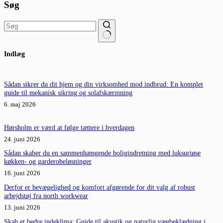
Søg
Ingen
Indlæg
resultater
Sådan sikrer du dit hjem og din virksomhed mod indbrud: En komplet
guide til mekanisk sikring og solafskærmning
6. maj 2026
Hørsholm er værd at følge tættere i hverdagen
24. juni 2026
Sådan skaber du en sammenhængende boligindretning med luksuriøse
køkken- og garderobeløsninger
16. juni 2026
Derfor er bevægelighed og komfort afgørende for dit valg af robust
arbejdstøj fra north workwear
13. juni 2026
Skab et bedre indeklima: Guide til akustik og naturlig vægbeklædning i