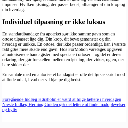
impulser. Hvilken løsning, der passer bedst, afhænger af din krop og
din hverdag.
Individuel tilpasning er ikke luksus
En standardbandage fra apoteket gør ikke samme gavn som en
ortose tilpasset lige dig. Din krop, dit bevægemønster og din
hverdag er unikke. En ortose, der ikke passer ordentligt, kan i værste
fald gøre mere skade end gavn. Hos ForMotion varetages opgaven
af autoriserede bandagister med speciale i ortoser – og det er deres
erfaring, der gør forskellen mellem en løsning, der virker, og en, der
bare sidder der.
En samtale med en autoriseret bandagist er ofte det første skridt mod
at finde ud af, hvad der vil hjælpe dig bedst.
Foregående
Indlæg
Hørsholm er værd at følge tættere i hverdagen
Næste
Indlæg
Herning Guiden gør det lettere at finde madoplevelser
og byliv