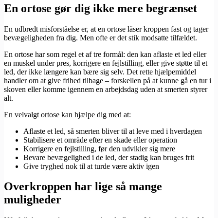
En ortose gør dig ikke mere begrænset
En udbredt misforståelse er, at en ortose låser kroppen fast og tager
bevægeligheden fra dig. Men ofte er det stik modsatte tilfældet.
En ortose har som regel et af tre formål: den kan aflaste et led eller
en muskel under pres, korrigere en fejlstilling, eller give støtte til et
led, der ikke længere kan bære sig selv. Det rette hjælpemiddel
handler om at give frihed tilbage – forskellen på at kunne gå en tur i
skoven eller komme igennem en arbejdsdag uden at smerten styrer
alt.
En velvalgt ortose kan hjælpe dig med at:
Aflaste et led, så smerten bliver til at leve med i hverdagen
Stabilisere et område efter en skade eller operation
Korrigere en fejlstilling, før den udvikler sig mere
Bevare bevægelighed i de led, der stadig kan bruges frit
Give tryghed nok til at turde være aktiv igen
Overkroppen har lige så mange
muligheder