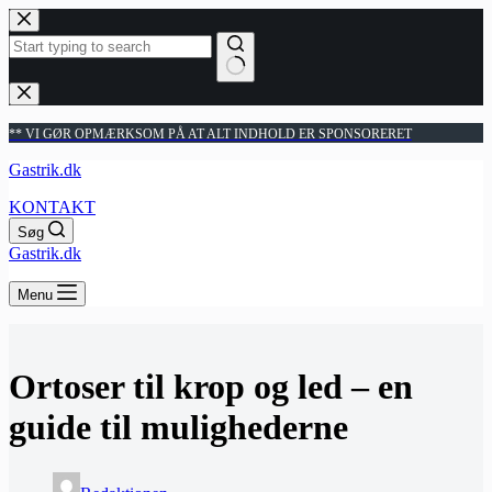
Fortsæt
til
indhold
Ingen
resultater
** VI GØR OPMÆRKSOM PÅ AT ALT INDHOLD ER SPONSORERET
Gastrik.dk
KONTAKT
Søg
Gastrik.dk
Menu
Ortoser til krop og led – en
guide til mulighederne