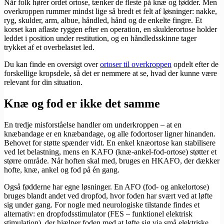
Når folk hører ordet ortose, tænker de fleste på knæ og fødder. Men
overkroppen rummer mindst lige så bredt et felt af løsninger: nakke,
ryg, skulder, arm, albue, håndled, hånd og de enkelte fingre. Et
korset kan aflaste ryggen efter en operation, en skulderortose holder
leddet i position under restitution, og en håndledsskinne tager
trykket af et overbelastet led.
Du kan finde en oversigt over
ortoser til overkroppen
opdelt efter de
forskellige kropsdele, så det er nemmere at se, hvad der kunne være
relevant for din situation.
Knæ og fod er ikke det samme
En tredje misforståelse handler om underkroppen – at en
knæbandage er en knæbandage, og alle fodortoser ligner hinanden.
Behovet for støtte spænder vidt. En enkel knæortose kan stabilisere
ved let belastning, mens en KAFO (knæ-ankel-fod-ortose) støtter et
større område. Når hoften skal med, bruges en HKAFO, der dækker
hofte, knæ, ankel og fod på én gang.
Også fødderne har egne løsninger. En AFO (fod- og ankelortose)
bruges blandt andet ved dropfod, hvor foden har svært ved at løfte
sig under gang. For nogle med neurologiske tilstande findes et
alternativ: en dropfodsstimulator (FES – funktionel elektrisk
stimulation), der hjælper foden med at løfte sig via små elektriske