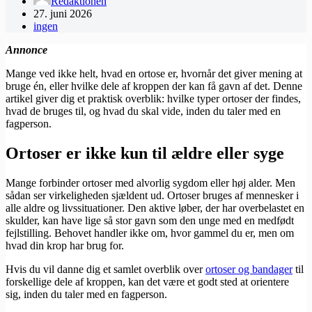
Redaktionen
27. juni 2026
ingen
Annonce
Mange ved ikke helt, hvad en ortose er, hvornår det giver mening at
bruge én, eller hvilke dele af kroppen der kan få gavn af det. Denne
artikel giver dig et praktisk overblik: hvilke typer ortoser der findes,
hvad de bruges til, og hvad du skal vide, inden du taler med en
fagperson.
Ortoser er ikke kun til ældre eller syge
Mange forbinder ortoser med alvorlig sygdom eller høj alder. Men
sådan ser virkeligheden sjældent ud. Ortoser bruges af mennesker i
alle aldre og livssituationer. Den aktive løber, der har overbelastet en
skulder, kan have lige så stor gavn som den unge med en medfødt
fejlstilling. Behovet handler ikke om, hvor gammel du er, men om
hvad din krop har brug for.
Hvis du vil danne dig et samlet overblik over
ortoser og bandager
til
forskellige dele af kroppen, kan det være et godt sted at orientere
sig, inden du taler med en fagperson.